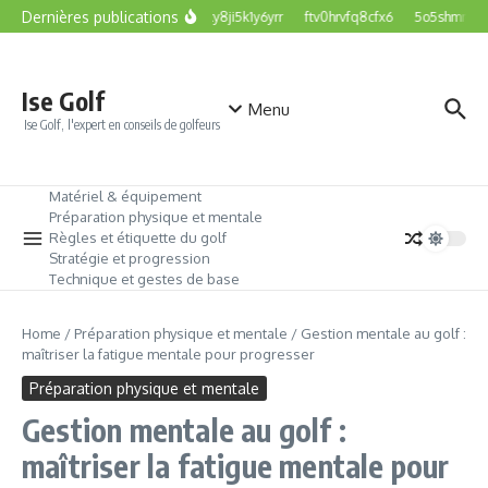
Aller au contenu
Dernières publications
hfykky8ji5k1y6yrr
ftv0hrvfq8cfx6
5o5shmnbxle
Ise Golf
Menu
Ise Golf, l'expert en conseils de golfeurs
Matériel & équipement
Préparation physique et mentale
Règles et étiquette du golf
Stratégie et progression
Technique et gestes de base
Home
/
Préparation physique et mentale
/
Gestion mentale au golf :
maîtriser la fatigue mentale pour progresser
Préparation physique et mentale
Gestion mentale au golf :
maîtriser la fatigue mentale pour