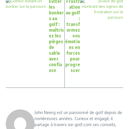
Éviter
Frustr
les
ation
bunker
au golf
s au
:
golf :
transf
maîtris
ormez
ez les
vos
pièges
émotio
de
ns en
sable
forces
avec
pour
confia
progre
nce
sser
John Neerg est un passionné de golf depuis de
nombreuses années. Curieux et engagé, il
partage à travers ise-golf.com ses conseils,