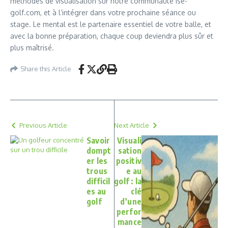
méthodes de visualisation sur notre communauté ise-
golf.com, et à l’intégrer dans votre prochaine séance ou
stage. Le mental est le partenaire essentiel de votre balle, et
avec la bonne préparation, chaque coup deviendra plus sûr et
plus maîtrisé.
Share this Article
Previous Article
Next Article
Savoir
Visuali
dompt
sation
er les
positiv
trous
e au
difficil
golf : la
es au
clé
golf
d’une
perfor
mance