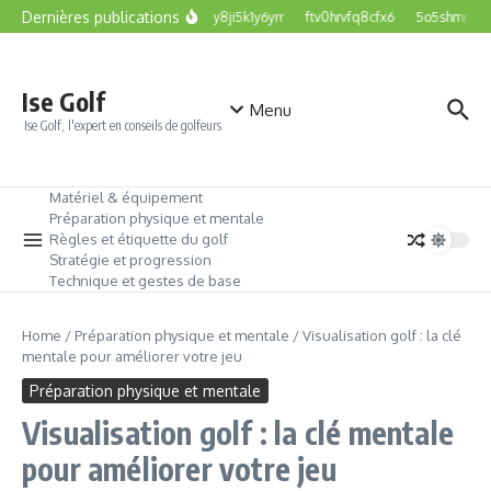
Aller au contenu
Dernières publications
hfykky8ji5k1y6yrr
ftv0hrvfq8cfx6
5o5shmnbxle
Ise Golf
Menu
Ise Golf, l'expert en conseils de golfeurs
Matériel & équipement
Préparation physique et mentale
Règles et étiquette du golf
Stratégie et progression
Technique et gestes de base
Home
/
Préparation physique et mentale
/
Visualisation golf : la clé
mentale pour améliorer votre jeu
Préparation physique et mentale
Visualisation golf : la clé mentale
pour améliorer votre jeu